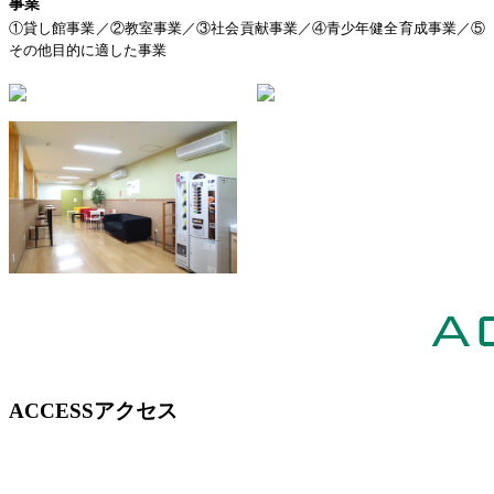
事業
①貸し館事業／②教室事業／③社会貢献事業／④青少年健全育成事業／⑤
その他目的に適した事業
ACCESS
アクセス